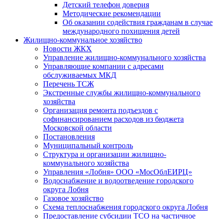
Детский телефон доверия
Методические рекомендации
Об оказании содействия гражданам в случае
международного похищения детей
Жилищно-коммунальное хозяйство
Новости ЖКХ
Управление жилищно-коммунального хозяйства
Управляющие компании с адресами
обслуживаемых МКД
Перечень ТСЖ
Экстренные службы жилищно-коммунального
хозяйства
Организация ремонта подъездов с
софинансированием расходов из бюджета
Московской области
Постановления
Муниципальный контроль
Структура и организации жилищно-
коммунального хозяйства
Управления «Лобня» ООО «МосОблЕИРЦ»
Водоснабжение и водоотведение городского
округа Лобня
Газовое хозяйство
Схема теплоснабжения городского округа Лобня
Предоставление субсидии ТСО на частичное