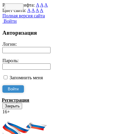
Размер шрифта:
A
A
A
Цвет сайта:
A
A
A
A
Полная версия сайта
Войти
Авторизация
Логин:
Пароль:
Запомнить меня
Регистрация
Закрыть
16+
Интернет-Приёмная