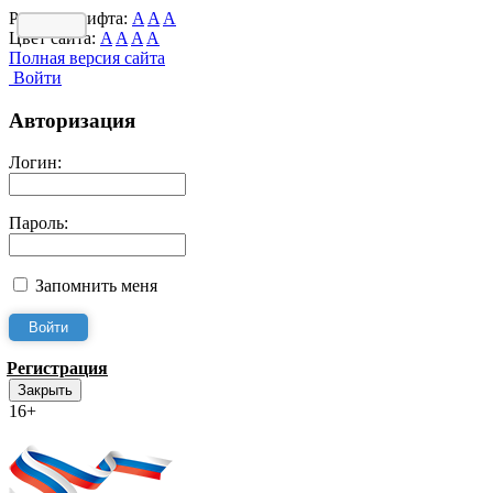
Размер шрифта:
A
A
A
Цвет сайта:
A
A
A
A
Полная версия сайта
Войти
Авторизация
Логин:
Пароль:
Запомнить меня
Регистрация
Закрыть
16+
Интернет-Приёмная