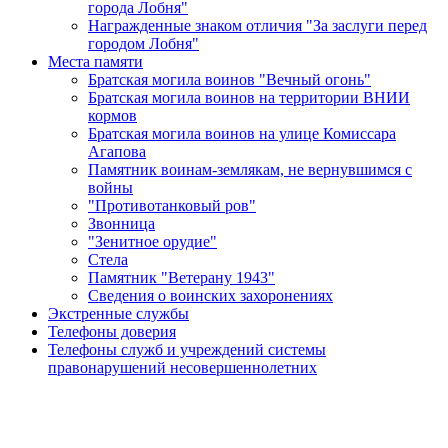
города Лобня"
Награжденные знаком отличия "За заслуги перед
городом Лобня"
Места памяти
Братская могила воинов "Вечный огонь"
Братская могила воинов на территории ВНИИ
кормов
Братская могила воинов на улице Комиссара
Агапова
Памятник воинам-землякам, не вернувшимся с
войны
"Противотанковый ров"
Звонница
"Зенитное орудие"
Cтела
Памятник "Ветерану 1943"
Сведения о воинских захоронениях
Экстренные службы
Телефоны доверия
Телефоны служб и учреждений системы
правонарушений несовершеннолетних