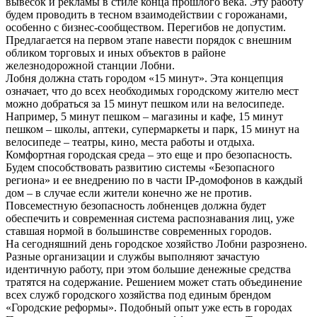
вывесок и рекламы в стиле конца прошлого века. Эту работу
будем проводить в тесном взаимодействии с горожанами,
особенно с бизнес-сообществом. Перегибов не допустим.
Предлагается на первом этапе навести порядок с внешним
обликом торговых и иных объектов в районе
железнодорожной станции Лобни.
Лобня должна стать городом «15 минут». Эта концепция
означает, что до всех необходимых городскому жителю мест
можно добраться за 15 минут пешком или на велосипеде.
Например, 5 минут пешком – магазины и кафе, 15 минут
пешком – школы, аптеки, супермаркеты и парк, 15 минут на
велосипеде – театры, кино, места работы и отдыха.
Комфортная городская среда – это еще и про безопасность.
Будем способствовать развитию системы «Безопасного
региона» и ее внедрению по в части IP-домофонов в каждый
дом – в случае если жители конечно же не против.
Повсеместную безопасность лобненцев должна будет
обеспечить и современная система распознавания лиц, уже
ставшая нормой в большинстве современных городов.
На сегодняшний день городское хозяйство Лобни разрознено.
Разные организации и службы выполняют зачастую
идентичную работу, при этом большие денежные средства
тратятся на содержание. Решением может стать объединение
всех служб городского хозяйства под единым брендом
«Городские реформы». Подобный опыт уже есть в городах