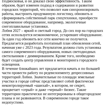
Подмосковья, и он доказал свою эффективность. Таким
образом, будет изменен подход в содержании и развитии
городских территорий, что позволит нам синхронизировать
работы, выстроить продуманную логистику, обновить и
сформировать собственный парк спецтехники, приобрести
современное оборудование, например, экологичные
снегоплавильные установки.
Лобня 2027 – яркий и светлый город. До сих пор на городских
сетях используется неэкономичное, устаревшее оборудование.
За один год обновить все сети конечно не получится.
Предлагается разработать поэтапный план обновления сетей,
начиная уже с 2023 года. Результатом должна стать установка
самого современного оборудования, новых светодиодных
светильников с диммированием. Кроме того, необходимо
будет создать центр управления и мониторинга городского
освещения.
В течение ближайших лет предлагается начать и по большей
части провести работу по редевелопменту депрессивных
территорий Лобни. Значительные по площади земельные
участки в городе сейчас представляют собой фактически
неконтролируемый «шанхай», в котором, не секрет,
процветает «серый» и даже «черный» бизнес. Такие
территории практически не интегрированы в общегородские
планы и не развиваются. В современном городе такое
недопустимо.