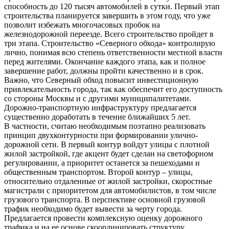
способность до 120 тысяч автомобилей в сутки. Первый этап
строительства планируется завершить в этом году, что уже
позволит избежать многочасовых пробок на
железнодорожной переезде. Всего строительство пройдет в
три этапа. Строительство «Северного обхода» контролирую
лично, понимая всю степень ответственности местной власти
перед жителями. Окончание каждого этапа, как и полное
завершение работ, должны пройти качественно и в срок.
Важно, что Северный обход повысит инвестиционную
привлекательность города, так как обеспечит его доступность
со стороны Москвы и с другими муниципалитетами.
Дорожно-транспортную инфраструктуру предлагается
существенно доработать в течение ближайших 5 лет.
В частности, считаю необходимым поэтапно реализовать
принцип двухконтурности при формировании улично-
дорожной сети. В первый контур войдут улицы с плотной
жилой застройкой, где акцент будет сделан на светофорном
регулировании, а приоритет останется за пешеходами и
общественным транспортом. Второй контур – улицы,
относительно отдаленные от жилой застройки, скоростные
магистрали с приоритетом для автомобилистов, в том числе
грузового транспорта. В перспективе основной грузовой
трафик необходимо будет вывести за черту города.
Предлагается провести комплексную оценку дорожного
трафика и на ее основе скоординировать структуру