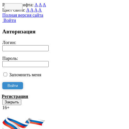
Размер шрифта:
A
A
A
Цвет сайта:
A
A
A
A
Полная версия сайта
Войти
Авторизация
Логин:
Пароль:
Запомнить меня
Регистрация
Закрыть
16+
Интернет-Приёмная