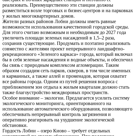
реализовать. Преимущественно эти станции должны
разместиться возле торговых и бизнес-центров и на парковках
у жилых многоквартирных домов.
Жители разных районов Лобни должны иметь равные
возможности использования качественной городской среды.
Для этого считаю возможным и необходимым до 2027 года
увеличить площади зеленых насаждений в 1,5–2 раза,
сохранив существующие. Продумать и поэтапно реализовать
совместно с жителями проект непрерывного ландшафтно-
рекреационного «Зеленого каркаса» города, который включал
бы в себя зеленые насаждения и водные объекты, и обеспечил
бы связь с природным комплексом агломерации. Таким
образом создадим сеть парков, скверов, в том числе именных
и карманных, а также аллей и променадов, которая охватит
все районы города. Одним из путей решения вопроса с
приближением зон отдыха к жилым кварталам должно стать
также благоустройство междворовых пространств.
Особое внимание – экологии. Предлагается усилить систему
экологического мониторинга, ориентированного на
использование автоматического оборудования, позволяющего
обеспечивать непрерывный контроль загрязнения и
оперативно реагировать на ухудшение экологической
обстановки.
Гордость Лобни – озеро Киово – требует отдельных