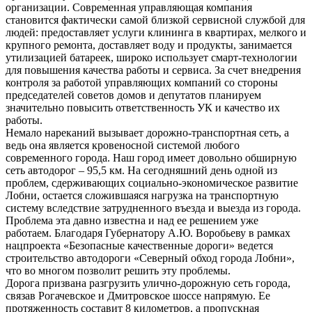
организации. Современная управляющая компания
становится фактически самой близкой сервисной службой для
людей: предоставляет услуги клининга в квартирах, мелкого и
крупного ремонта, доставляет воду и продукты, занимается
утилизацией батареек, широко использует смарт-технологии
для повышения качества работы и сервиса. За счет внедрения
контроля за работой управляющих компаний со стороны
председателей советов домов и депутатов планируем
значительно повысить ответственность УК и качество их
работы.
Немало нареканий вызывает дорожно-транспортная сеть, а
ведь она является кровеносной системой любого
современного города. Наш город имеет довольно обширную
сеть автодорог – 95,5 км. На сегодняшний день одной из
проблем, сдерживающих социально-экономическое развитие
Лобни, остается сложившаяся нагрузка на транспортную
систему вследствие затрудненного въезда и выезда из города.
Проблема эта давно известна и над ее решением уже
работаем. Благодаря Губернатору А.Ю. Воробьеву в рамках
нацпроекта «Безопасные качественные дороги» ведется
строительство автодороги «Северный обход города Лобни»,
что во многом позволит решить эту проблемы.
Дорога призвана разгрузить улично-дорожную сеть города,
связав Рогачевское и Дмитровское шоссе напрямую. Ее
протяженность составит 8 километров, а пропускная