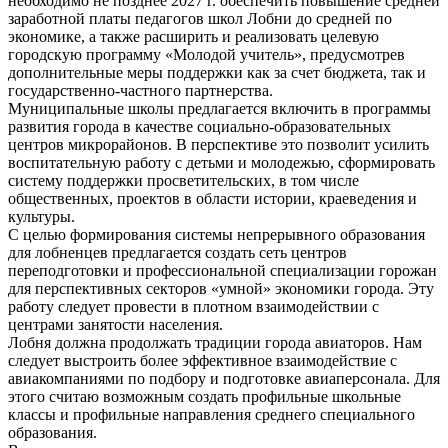
необходимо не позднее 2027 г. обеспечить повышение средней
заработной платы педагогов школ Лобни до средней по
экономике, а также расширить и реализовать целевую
городскую программу «Молодой учитель», предусмотрев
дополнительные меры поддержки как за счет бюджета, так и
государственно-частного партнерства.
Муниципальные школы предлагается включить в программы
развития города в качестве социально-образовательных
центров микрорайонов. В перспективе это позволит усилить
воспитательную работу с детьми и молодежью, сформировать
систему поддержки просветительских, в том числе
общественных, проектов в области истории, краеведения и
культуры.
С целью формирования системы непрерывного образования
для лобненцев предлагается создать сеть центров
переподготовки и профессиональной специализации горожан
для перспективных секторов «умной» экономики города. Эту
работу следует провести в плотном взаимодействии с
центрами занятости населения.
Лобня должна продолжать традиции города авиаторов. Нам
следует выстроить более эффективное взаимодействие с
авиакомпаниями по подбору и подготовке авиаперсонала. Для
этого считаю возможным создать профильные школьные
классы и профильные направления среднего специального
образования.