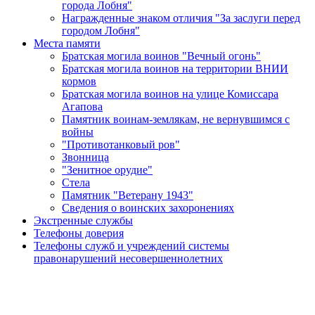
города Лобня"
Награжденные знаком отличия "За заслуги перед
городом Лобня"
Места памяти
Братская могила воинов "Вечный огонь"
Братская могила воинов на территории ВНИИ
кормов
Братская могила воинов на улице Комиссара
Агапова
Памятник воинам-землякам, не вернувшимся с
войны
"Противотанковый ров"
Звонница
"Зенитное орудие"
Cтела
Памятник "Ветерану 1943"
Сведения о воинских захоронениях
Экстренные службы
Телефоны доверия
Телефоны служб и учреждений системы
правонарушений несовершеннолетних