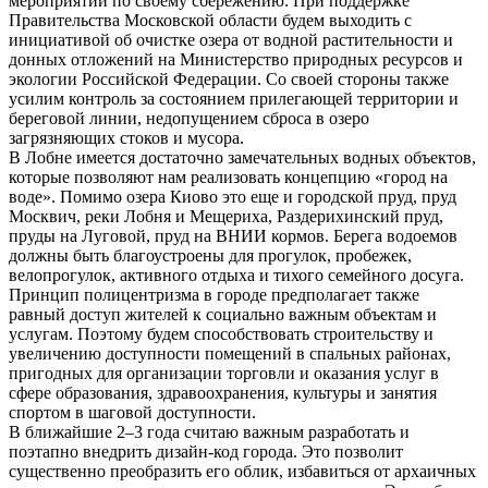
мероприятий по своему сбережению. При поддержке
Правительства Московской области будем выходить с
инициативой об очистке озера от водной растительности и
донных отложений на Министерство природных ресурсов и
экологии Российской Федерации. Со своей стороны также
усилим контроль за состоянием прилегающей территории и
береговой линии, недопущением сброса в озеро
загрязняющих стоков и мусора.
В Лобне имеется достаточно замечательных водных объектов,
которые позволяют нам реализовать концепцию «город на
воде». Помимо озера Киово это еще и городской пруд, пруд
Москвич, реки Лобня и Мещериха, Раздерихинский пруд,
пруды на Луговой, пруд на ВНИИ кормов. Берега водоемов
должны быть благоустроены для прогулок, пробежек,
велопрогулок, активного отдыха и тихого семейного досуга.
Принцип полицентризма в городе предполагает также
равный доступ жителей к социально важным объектам и
услугам. Поэтому будем способствовать строительству и
увеличению доступности помещений в спальных районах,
пригодных для организации торговли и оказания услуг в
сфере образования, здравоохранения, культуры и занятия
спортом в шаговой доступности.
В ближайшие 2–3 года считаю важным разработать и
поэтапно внедрить дизайн-код города. Это позволит
существенно преобразить его облик, избавиться от архаичных