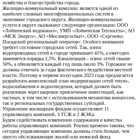
хозяйства и благоустройства города.
Жилищно-коммунальный комплекс является одной из
наиболее сложных многофункциональных систем в
экономике городского округа. Жилищно-коммунальные
услуги в округе оказывают следующие организации: ООО
«Лобненский водоканал», УМП «Лобненская Теплосеть», АО
«МСК Энерго», АО «Мосэнергосбыт», ООО «Сергиево-
Посадский региональный оператор». Особого внимания
требует состояние городских сетей. Так, износ
водопроводных сетей в городе превышает 41%, а ежегодно
заменяется порядка 1,5%. Канализация – износ сетей свыше
50%, а обновляется каждый год лишь около 3%. Горожане не
должны отвечать за годы фактического бездействия местной
власти. Поэтому в первом полугодии 2023 года предлагается
разработать комплексный план модернизации сетей тепло-,
водоснабжения и водоотведения, который должен быть
реализован через широкое привлечение инвестиций, как
частных, в том числе с использованием механизма концессии,
так и региональных государственных субсидий.
Управление жилищным фондом осуществляют 11
управляющих компаний, 3 ТСЖ и 2 ЖЭКа.
Будем содействовать изменению содержания и качества
работы управляющих компаний. Реалии времени таковы, что
сегодня управляющие компании должны стать больше, чем
просто обслуживающие жилой или нежилой фонд