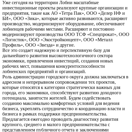
Уже сегодня на территории Лобни масштабные
инвестиционные проекты реализуют крупные организации и
предприятия, такие как АО «Тетра Пак», ООО «Делер НФ и
БИ», ООО «Зика», которые активно развиваются, расширяют
производство, модернизируют оборудование, обеспечивают
лобненцев рабочими местами. Расширяют и постоянно
модернизируют производства ООО ТСФ «Спецпрокат», ООО
«Логистик», ООО «Экостройконцепт», ООО «Металл
Профиль», ООО «Звезда» и другие.
Все это создает надежную и перспективную базу для
дальнейшего развития высокотехнологичного сектора
экономики, привлечения инвестиций, создания новых
рабочих мест, повышения конкурентоспособности
лобненских предприятий и организаций.
Роль администрации городского округа должна заключаться в
адресном и непрерывном сопровождении тех проектов,
которые относятся к категории стратегически важных для
города, его экономики, способствуют развитию доходного
потенциала, занятости жителей. Будем содействовать
созданию максимально комфортных условий для ведения
бизнеса, укреплять сотрудничество и координацию власти и
бизнеса в рамках поддержки предпринимательства.
Предлагается ежегодно проводить диагностику развития
крупного, среднего и малого предпринимательства с
представлением публичного отчета и заключениями