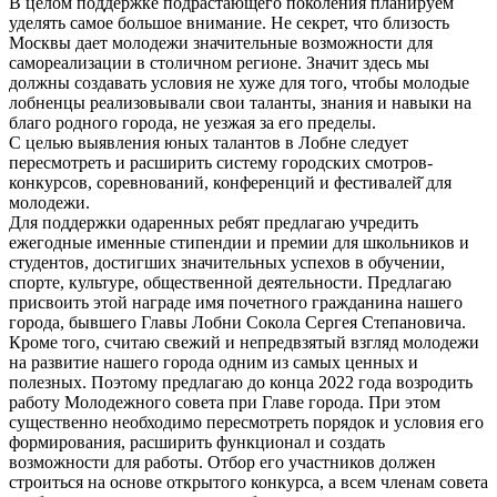
В целом поддержке подрастающего поколения планируем
уделять самое большое внимание. Не секрет, что близость
Москвы дает молодежи значительные возможности для
самореализации в столичном регионе. Значит здесь мы
должны создавать условия не хуже для того, чтобы молодые
лобненцы реализовывали свои таланты, знания и навыки на
благо родного города, не уезжая за его пределы.
С целью выявления юных талантов в Лобне следует
пересмотреть и расширить систему городских смотров-
конкурсов, соревнований, конференций и фестивалей̆ для
молодежи.
Для поддержки одаренных ребят предлагаю учредить
ежегодные именные стипендии и премии для школьников и
студентов, достигших значительных успехов в обучении,
спорте, культуре, общественной деятельности. Предлагаю
присвоить этой награде имя почетного гражданина нашего
города, бывшего Главы Лобни Сокола Сергея Степановича.
Кроме того, считаю свежий и непредвзятый взгляд молодежи
на развитие нашего города одним из самых ценных и
полезных. Поэтому предлагаю до конца 2022 года возродить
работу Молодежного совета при Главе города. При этом
существенно необходимо пересмотреть порядок и условия его
формирования, расширить функционал и создать
возможности для работы. Отбор его участников должен
строиться на основе открытого конкурса, а всем членам совета