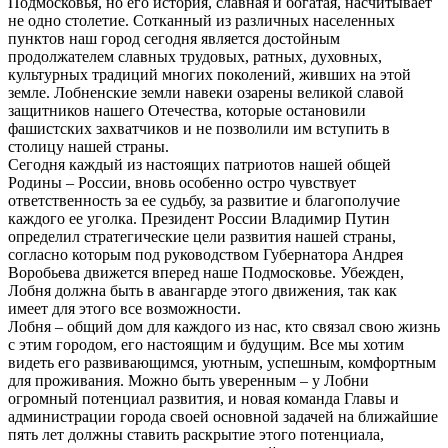
Подмосковья, но его история, славная и богатая, насчитывает
не одно столетие. Сотканный из различных населенных
пунктов наш город сегодня является достойным
продолжателем славных трудовых, ратных, духовных,
культурных традиций многих поколений, живших на этой
земле. Лобненские земли навеки озарены великой славой
защитников нашего Отечества, которые остановили
фашистских захватчиков и не позволили им вступить в
столицу нашей страны.
Сегодня каждый из настоящих патриотов нашей общей
Родины – России, вновь особенно остро чувствует
ответственность за ее судьбу, за развитие и благополучие
каждого ее уголка. Президент России Владимир Путин
определил стратегические цели развития нашей страны,
согласно которым под руководством Губернатора Андрея
Воробьева движется вперед наше Подмосковье. Убежден,
Лобня должна быть в авангарде этого движения, так как
имеет для этого все возможности.
Лобня – общий дом для каждого из нас, кто связал свою жизнь
с этим городом, его настоящим и будущим. Все мы хотим
видеть его развивающимся, уютным, успешным, комфортным
для проживания. Можно быть уверенным – у Лобни
огромный потенциал развития, и новая команда Главы и
администрации города своей основной задачей на ближайшие
пять лет должны ставить раскрытие этого потенциала,