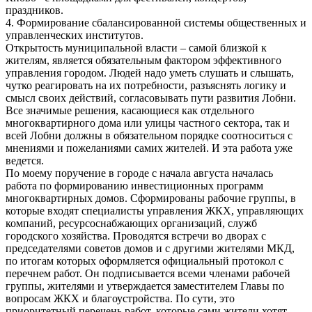
праздников.
4. Формирование сбалансированной системы общественных и
управленческих институтов.
Открытость муниципальной власти – самой близкой к
жителям, является обязательным фактором эффективного
управления городом. Людей надо уметь слушать и слышать,
чутко реагировать на их потребности, разъяснять логику и
смысл своих действий, согласовывать пути развития Лобни.
Все значимые решения, касающиеся как отдельного
многоквартирного дома или улицы частного сектора, так и
всей Лобни должны в обязательном порядке соотноситься с
мнениями и пожеланиями самих жителей. И эта работа уже
ведется.
По моему поручение в городе с начала августа началась
работа по формированию инвестиционных программ
многоквартирных домов. Сформированы рабочие группы, в
которые входят специалисты управления ЖКХ, управляющих
компаний, ресурсоснабжающих организаций, служб
городского хозяйства. Проводятся встречи во дворах с
председателями советов домов и с другими жителями МКД,
по итогам которых оформляется официальный протокол с
перечнем работ. Он подписывается всеми членами рабочей
группы, жителями и утверждается заместителем Главы по
вопросам ЖКХ и благоустройства. По сути, это
приоритетный перечень работ, которые сами жители хотят