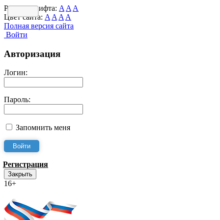
Размер шрифта:
A
A
A
Цвет сайта:
A
A
A
A
Полная версия сайта
Войти
Авторизация
Логин:
Пароль:
Запомнить меня
Регистрация
Закрыть
16+
Интернет-Приёмная