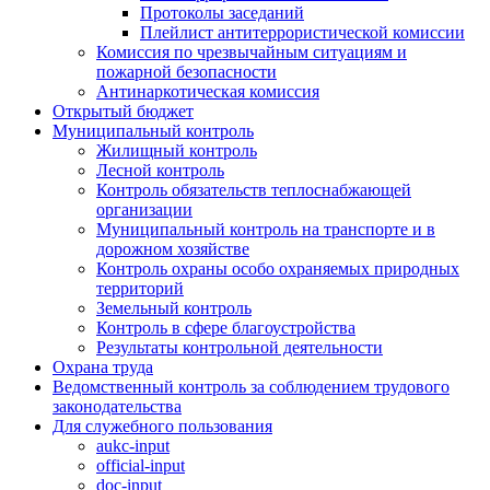
Протоколы заседаний
Плейлист антитеррористической комиссии
Комиссия по чрезвычайным ситуациям и
пожарной безопасности
Антинаркотическая комиссия
Открытый бюджет
Муниципальный контроль
Жилищный контроль
Лесной контроль
Контроль обязательств теплоснабжающей
организации
Муниципальный контроль на транспорте и в
дорожном хозяйстве
Контроль охраны особо охраняемых природных
территорий
Земельный контроль
Контроль в сфере благоустройства
Результаты контрольной деятельности
Охрана труда
Ведомственный контроль за соблюдением трудового
законодательства
Для служебного пользования
aukc-input
official-input
doc-input