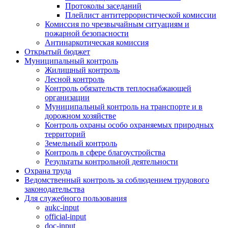
Протоколы заседаний
Плейлист антитеррористической комиссии
Комиссия по чрезвычайным ситуациям и
пожарной безопасности
Антинаркотическая комиссия
Открытый бюджет
Муниципальный контроль
Жилищный контроль
Лесной контроль
Контроль обязательств теплоснабжающей
организации
Муниципальный контроль на транспорте и в
дорожном хозяйстве
Контроль охраны особо охраняемых природных
территорий
Земельный контроль
Контроль в сфере благоустройства
Результаты контрольной деятельности
Охрана труда
Ведомственный контроль за соблюдением трудового
законодательства
Для служебного пользования
aukc-input
official-input
doc-input