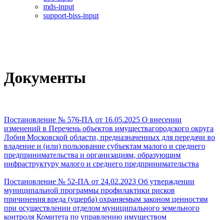
mds-input
support-biss-input
Документы
Постановление № 576-ПА от 16.05.2025 О внесении
изменений в Перечень объектов имуществагородского округа
Лобня Московской области, предназначенных для передачи во
владение и (или) пользование субъектам малого и среднего
предпринимательства и организациям, образующим
инфраструктуру малого и среднего предпринимательства
Постановление № 52-ПА от 24.02.2023 Об утверждении
муниципальной программы профилактики рисков
причинения вреда (ущерба) охраняемым законом ценностям
при осуществлении отделом муниципального земельного
контроля Комитета по управлению имуществом