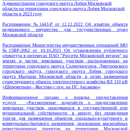
Администрации городского округа Лобня Московской
области на территории городского округа Лобня Московской
области в 2023 году
Распоряжение №1443-Р от 12.12.2022 Об изъятии объекта
недвижимого имущества для государственных нужд
Московской области
Распоряжение Министерства имущественных отношений МО
№15ВР-2062 от 10.10.2021 Об установлении публичного
сервитута в интересах ПАО "Россети Московский регион"
на
землях и частях земельных участков, расположенных на
территории городского округа Солнечногорск, Дмитровского
городского округа, городского округа Лобня, городского
округа Мытищи Московской области, в целях размещения
существующего объекта электросетевого хозяйства ВЛ 110 кВ
«Шереметьево - Жостово с огн. на ПС Аксаково»
Информационное письмо о порядке предоставления
услуги «Рассмотрение ходатайств о предоставлении
земельных участков, находящихся в государственной или
муниципальной собственности, в аренду без проведения
торгов для размещения объектов социально-культурного и
коммунально-бытового назначения, реализации масштабных
инвестиционных проектов на территории Московской