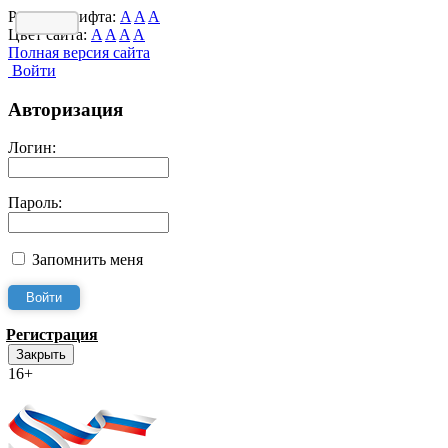
Размер шрифта:
A
A
A
Цвет сайта:
A
A
A
A
Полная версия сайта
Войти
Авторизация
Логин:
Пароль:
Запомнить меня
Регистрация
Закрыть
16+
Интернет-Приёмная