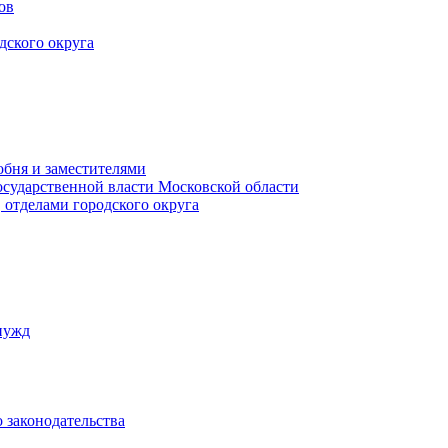
ов
дского округа
обня и заместителями
осударственной власти Московской области
 отделами городского округа
нужд
 законодательства