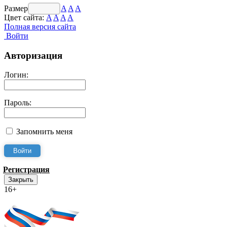
Размер шрифта:
A
A
A
Цвет сайта:
A
A
A
A
Полная версия сайта
Войти
Авторизация
Логин:
Пароль:
Запомнить меня
Регистрация
Закрыть
16+
Интернет-Приёмная