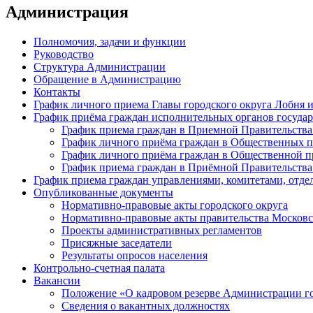
Администрация
Полномочия, задачи и функции
Руководство
Структура Администрации
Обращение в Администрацию
Контакты
График личного приема Главы городского округа Лобня 
График приёма граждан исполнительных органов государ
График приема граждан в Приемной Правительства
График личного приёма граждан в Общественных 
График личного приёма граждан в Общественной пр
График приема граждан в Приёмной Правительства
График приема граждан управлениями, комитетами, отде
Опубликованные документы
Нормативно-правовые акты городского округа
Нормативно-правовые акты правительства Московс
Проекты административных регламентов
Присяжные заседатели
Результаты опросов населения
Контрольно-счетная палата
Вакансии
Положение «О кадровом резерве Администрации г
Сведения о вакантных должностях