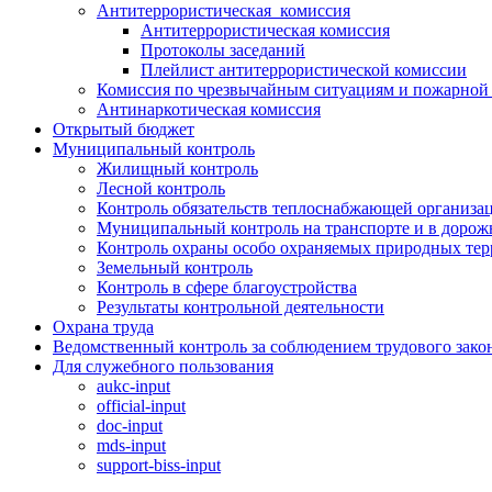
Антитеррористическая комиссия
Антитеррористическая комиссия
Протоколы заседаний
Плейлист антитеррористической комиссии
Комиссия по чрезвычайным ситуациям и пожарной 
Антинаркотическая комиссия
Открытый бюджет
Муниципальный контроль
Жилищный контроль
Лесной контроль
Контроль обязательств теплоснабжающей организа
Муниципальный контроль на транспорте и в дорож
Контроль охраны особо охраняемых природных те
Земельный контроль
Контроль в сфере благоустройства
Результаты контрольной деятельности
Охрана труда
Ведомственный контроль за соблюдением трудового зако
Для служебного пользования
aukc-input
official-input
doc-input
mds-input
support-biss-input