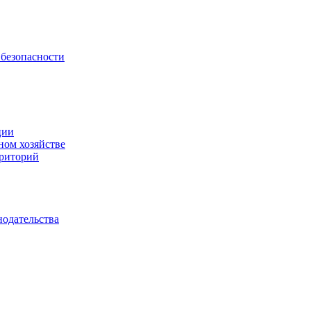
безопасности
ции
ном хозяйстве
рриторий
нодательства