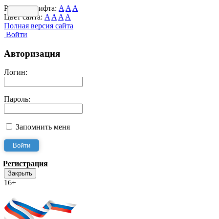
Размер шрифта:
A
A
A
Цвет сайта:
A
A
A
A
Полная версия сайта
Войти
Авторизация
Логин:
Пароль:
Запомнить меня
Регистрация
Закрыть
16+
Интернет-Приёмная