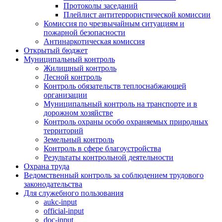
Протоколы заседаний
Плейлист антитеррористической комиссии
Комиссия по чрезвычайным ситуациям и
пожарной безопасности
Антинаркотическая комиссия
Открытый бюджет
Муниципальный контроль
Жилищный контроль
Лесной контроль
Контроль обязательств теплоснабжающей
организации
Муниципальный контроль на транспорте и в
дорожном хозяйстве
Контроль охраны особо охраняемых природных
территорий
Земельный контроль
Контроль в сфере благоустройства
Результаты контрольной деятельности
Охрана труда
Ведомственный контроль за соблюдением трудового
законодательства
Для служебного пользования
aukc-input
official-input
doc-input