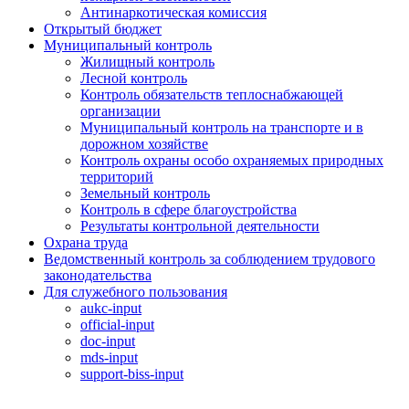
Антинаркотическая комиссия
Открытый бюджет
Муниципальный контроль
Жилищный контроль
Лесной контроль
Контроль обязательств теплоснабжающей
организации
Муниципальный контроль на транспорте и в
дорожном хозяйстве
Контроль охраны особо охраняемых природных
территорий
Земельный контроль
Контроль в сфере благоустройства
Результаты контрольной деятельности
Охрана труда
Ведомственный контроль за соблюдением трудового
законодательства
Для служебного пользования
aukc-input
official-input
doc-input
mds-input
support-biss-input