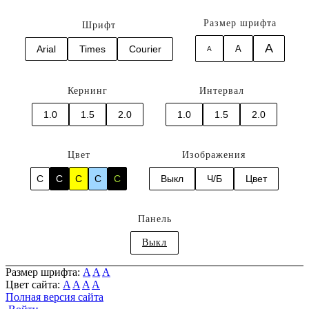
Размер шрифта
Шрифт
A
Arial
Times
Courier
A
A
Кернинг
Интервал
1.0
1.5
2.0
1.0
1.5
2.0
Цвет
Изображения
C
C
C
C
C
Выкл
Ч/Б
Цвет
Панель
Выкл
Размер шрифта:
A
A
A
Цвет сайта:
A
A
A
A
Полная версия сайта