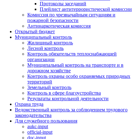
Протоколы заседаний
Плейлист антитеррористической комиссии
Комиссия по чрезвычайным ситуациям и
пожарной безопасности
Антинаркотическая комиссия
Открытый бюджет
Муниципальный контроль
Жилищный контроль
Лесной контроль
Контроль обязательств теплоснабжающей
организации
Муниципальный контроль на транспорте и в
дорожном хозяйстве
Контроль охраны особо охраняемых природных
территорий
Земельный контроль
Контроль в сфере благоустройства
Результаты контрольной деятельности
Охрана труда
Ведомственный контроль за соблюдением трудового
законодательства
Для служебного пользования
aukc-input
official-input
doc-input