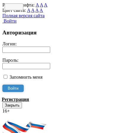
Размер шрифта:
A
A
A
Цвет сайта:
A
A
A
A
Полная версия сайта
Войти
Авторизация
Логин:
Пароль:
Запомнить меня
Регистрация
Закрыть
16+
Интернет-Приёмная