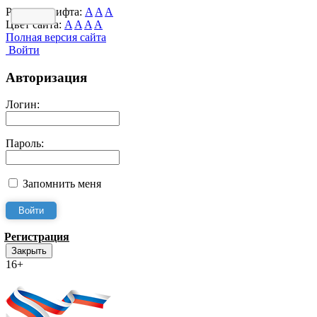
Размер шрифта:
A
A
A
Цвет сайта:
A
A
A
A
Полная версия сайта
Войти
Авторизация
Логин:
Пароль:
Запомнить меня
Регистрация
Закрыть
16+
Интернет-Приёмная