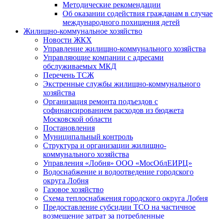
Методические рекомендации
Об оказании содействия гражданам в случае
международного похищения детей
Жилищно-коммунальное хозяйство
Новости ЖКХ
Управление жилищно-коммунального хозяйства
Управляющие компании с адресами
обслуживаемых МКД
Перечень ТСЖ
Экстренные службы жилищно-коммунального
хозяйства
Организация ремонта подъездов с
софинансированием расходов из бюджета
Московской области
Постановления
Муниципальный контроль
Структура и организации жилищно-
коммунального хозяйства
Управления «Лобня» ООО «МосОблЕИРЦ»
Водоснабжение и водоотведение городского
округа Лобня
Газовое хозяйство
Схема теплоснабжения городского округа Лобня
Предоставление субсидии ТСО на частичное
возмещение затрат за потребленные