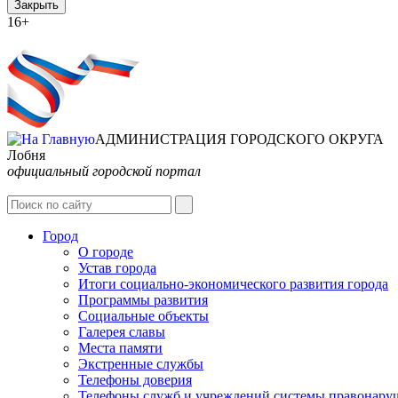
Закрыть
16+
Интернет-Приёмная
АДМИНИСТРАЦИЯ ГОРОДСКОГО ОКРУГА
Лобня
официальный городской портал
Город
О городе
Устав города
Итоги социально-экономического развития города
Программы развития
Социальные объекты
Галерея славы
Места памяти
Экстренные службы
Телефоны доверия
Телефоны служб и учреждений системы правонару