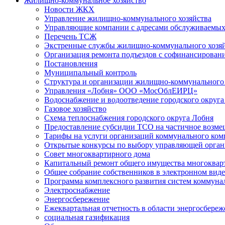
Жилищно-коммунальное хозяйство
Новости ЖКХ
Управление жилищно-коммунального хозяйства
Управляющие компании с адресами обслуживаем
Перечень ТСЖ
Экстренные службы жилищно-коммунального хозяй
Организация ремонта подъездов с софинансировани
Постановления
Муниципальный контроль
Структура и организации жилищно-коммунального 
Управления «Лобня» ООО «МосОблЕИРЦ»
Водоснабжение и водоотведение городского округа
Газовое хозяйство
Схема теплоснабжения городского округа Лобня
Предоставление субсидии ТСО на частичное возмещ
Тарифы на услуги организаций коммунального ком
Открытые конкурсы по выбору управляющей орган
Совет многоквартирного дома
Капитальный ремонт общего имущества многоквар
Общее собрание собственников в электронном виде
Программа комплексного развития систем коммуна
Электроснабжение
Энергосбережение
Ежеквартальная отчетность в области энергосбере
социальная газификация