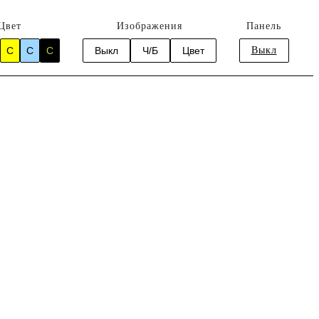
Цвет
Изображения
Панель
C
C
C
Выкл
Ч/Б
Цвет
Выкл