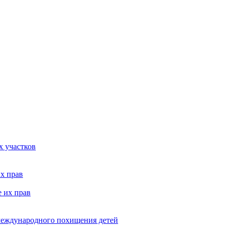
х участков
х прав
 их прав
 международного похищения детей