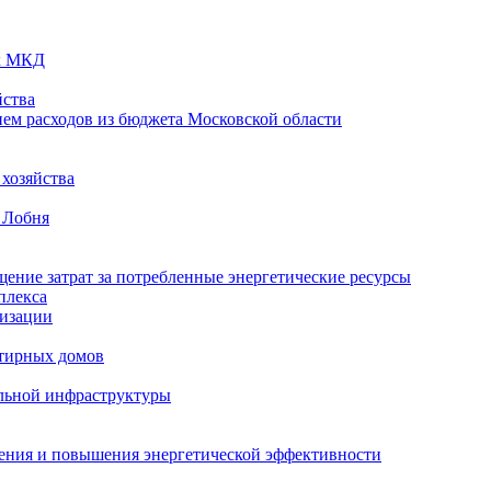
ых МКД
ства
ем расходов из бюджета Московской области
хозяйства
 Лобня
ение затрат за потребленные энергетические ресурсы
плекса
изации
тирных домов
льной инфраструктуры
жения и повышения энергетической эффективности