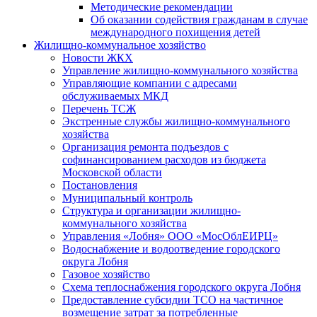
Методические рекомендации
Об оказании содействия гражданам в случае
международного похищения детей
Жилищно-коммунальное хозяйство
Новости ЖКХ
Управление жилищно-коммунального хозяйства
Управляющие компании с адресами
обслуживаемых МКД
Перечень ТСЖ
Экстренные службы жилищно-коммунального
хозяйства
Организация ремонта подъездов с
софинансированием расходов из бюджета
Московской области
Постановления
Муниципальный контроль
Структура и организации жилищно-
коммунального хозяйства
Управления «Лобня» ООО «МосОблЕИРЦ»
Водоснабжение и водоотведение городского
округа Лобня
Газовое хозяйство
Схема теплоснабжения городского округа Лобня
Предоставление субсидии ТСО на частичное
возмещение затрат за потребленные