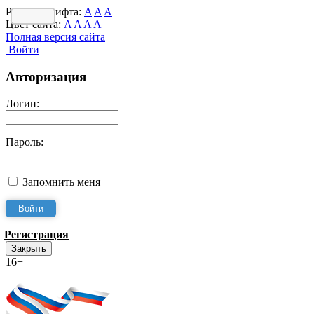
Размер шрифта:
A
A
A
Цвет сайта:
A
A
A
A
Полная версия сайта
Войти
Авторизация
Логин:
Пароль:
Запомнить меня
Регистрация
Закрыть
16+
Интернет-Приёмная