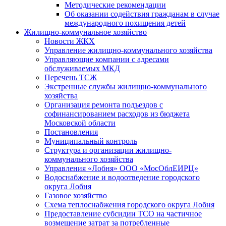
Методические рекомендации
Об оказании содействия гражданам в случае
международного похищения детей
Жилищно-коммунальное хозяйство
Новости ЖКХ
Управление жилищно-коммунального хозяйства
Управляющие компании с адресами
обслуживаемых МКД
Перечень ТСЖ
Экстренные службы жилищно-коммунального
хозяйства
Организация ремонта подъездов с
софинансированием расходов из бюджета
Московской области
Постановления
Муниципальный контроль
Структура и организации жилищно-
коммунального хозяйства
Управления «Лобня» ООО «МосОблЕИРЦ»
Водоснабжение и водоотведение городского
округа Лобня
Газовое хозяйство
Схема теплоснабжения городского округа Лобня
Предоставление субсидии ТСО на частичное
возмещение затрат за потребленные