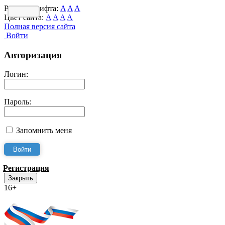
Размер шрифта:
A
A
A
Цвет сайта:
A
A
A
A
Полная версия сайта
Войти
Авторизация
Логин:
Пароль:
Запомнить меня
Регистрация
Закрыть
16+
Интернет-Приёмная