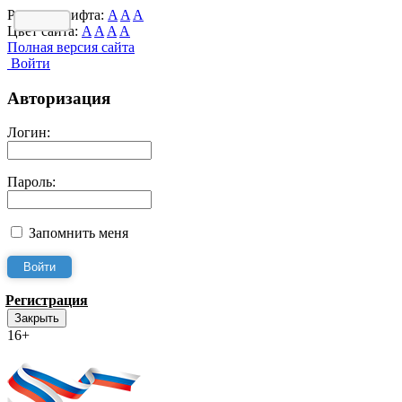
Размер шрифта:
A
A
A
Цвет сайта:
A
A
A
A
Полная версия сайта
Войти
Авторизация
Логин:
Пароль:
Запомнить меня
Регистрация
Закрыть
16+
Интернет-Приёмная