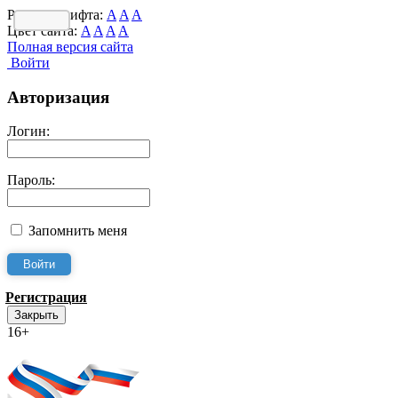
Размер шрифта:
A
A
A
Цвет сайта:
A
A
A
A
Полная версия сайта
Войти
Авторизация
Логин:
Пароль:
Запомнить меня
Регистрация
Закрыть
16+
Интернет-Приёмная