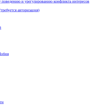
 поведению и урегулированию конфликта интересов
(требуется авторизация)
й
Лобня
ти