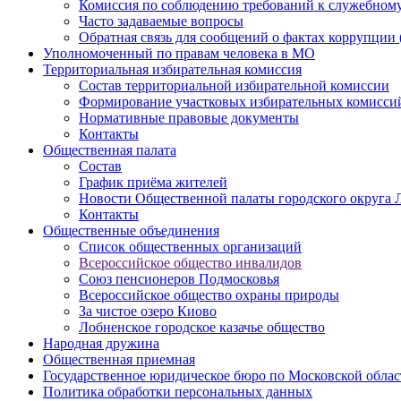
Комиссия по соблюдению требований к служебному
Часто задаваемые вопросы
Обратная связь для сообщений о фактах коррупции 
Уполномоченный по правам человека в МО
Территориальная избирательная комиссия
Состав территориальной избирательной комиссии
Формирование участковых избирательных комисси
Нормативные правовые документы
Контакты
Общественная палата
Состав
График приёма жителей
Новости Общественной палаты городского округа 
Контакты
Общественные объединения
Cписок общественных организаций
Всероссийское общество инвалидов
Союз пенсионеров Подмосковья
Всероссийское общество охраны природы
За чистое озеро Киово
Лобненское городское казачье общество
Народная дружина
Общественная приемная
Государственное юридическое бюро по Московской облас
Политика обработки персональных данных