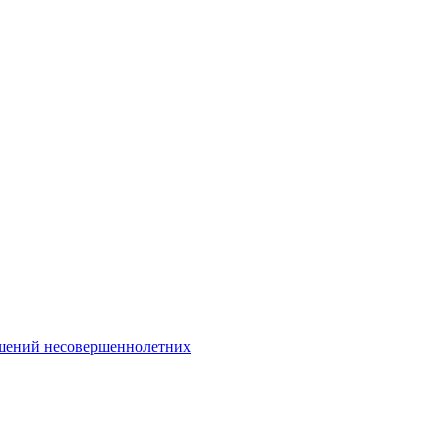
Интернет-Приёмная
шений несовершеннолетних