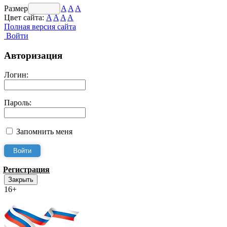
Размер шрифта:
A
A
A
Цвет сайта:
A
A
A
A
Полная версия сайта
Войти
Авторизация
Логин:
Пароль:
Запомнить меня
Регистрация
Закрыть
16+
Интернет-Приёмная