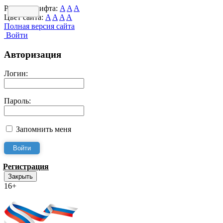
Размер шрифта:
A
A
A
Цвет сайта:
A
A
A
A
Полная версия сайта
Войти
Авторизация
Логин:
Пароль:
Запомнить меня
Регистрация
Закрыть
16+
Интернет-Приёмная