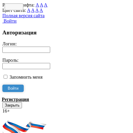
Размер шрифта:
A
A
A
Цвет сайта:
A
A
A
A
Полная версия сайта
Войти
Авторизация
Логин:
Пароль:
Запомнить меня
Регистрация
Закрыть
16+
Интернет-Приёмная