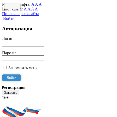
Размер шрифта:
A
A
A
Цвет сайта:
A
A
A
A
Полная версия сайта
Войти
Авторизация
Логин:
Пароль:
Запомнить меня
Регистрация
Закрыть
16+
Интернет-Приёмная