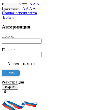
Размер шрифта:
A
A
A
Цвет сайта:
A
A
A
A
Полная версия сайта
Войти
Авторизация
Логин:
Пароль:
Запомнить меня
Регистрация
Закрыть
16+
Интернет-Приёмная